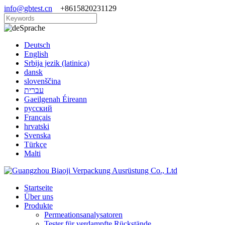
info@gbtest.cn
+8615820231129
Sprache
Deutsch
English
Srbija jezik (latinica)
dansk
slovenščina
עברית
Gaeilgenah Éireann
русский
Français
hrvatski
Svenska
Türkçe
Malti
Startseite
Über uns
Produkte
Permeationsanalysatoren
Tester für verdampfte Rückstände