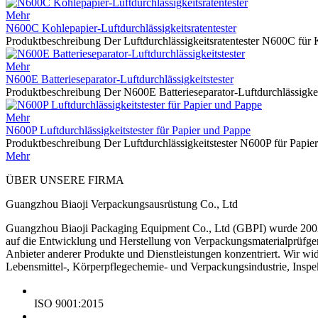
Mehr
N600C Kohlepapier-Luftdurchlässigkeitsratentester
Produktbeschreibung Der Luftdurchlässigkeitsratentester N600C für
Mehr
N600E Batterieseparator-Luftdurchlässigkeitstester
Produktbeschreibung Der N600E Batterieseparator-Luftdurchlässigkei
Mehr
N600P Luftdurchlässigkeitstester für Papier und Pappe
Produktbeschreibung Der Luftdurchlässigkeitstester N600P für Papie
Mehr
ÜBER UNSERE FIRMA
Guangzhou Biaoji Verpackungsausrüstung Co., Ltd
Guangzhou Biaoji Packaging Equipment Co., Ltd (GBPI) wurde 2002 g
auf die Entwicklung und Herstellung von Verpackungsmaterialprüfger
Anbieter anderer Produkte und Dienstleistungen konzentriert. Wir wi
Lebensmittel-, Körperpflegechemie- und Verpackungsindustrie, Inspe
ISO 9001:2015