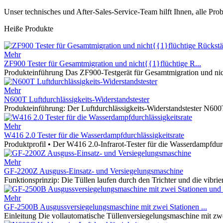
Unser technisches und After-Sales-Service-Team hilft Ihnen, alle Pro
Heiße Produkte
Mehr
ZF900 Tester für Gesamtmigration und nicht{{1}flüchtige R...
Produkteinführung Das ZF900-Testgerät für Gesamtmigration und nic
Mehr
N600T Luftdurchlässigkeits-Widerstandstester
Produkteinführung: Der Luftdurchlässigkeits-Widerstandstester N60
Mehr
W416 2.0 Tester für die Wasserdampfdurchlässigkeitsrate
Produktprofil • Der W416 2.0-Infrarot-Tester für die Wasserdampfdurch
Mehr
GF-2200Z Ausguss-Einsatz- und Versiegelungsmaschine
Funktionsprinzip: Die Tüllen laufen durch den Trichter und die vibri
Mehr
GF-2500B Ausgussversiegelungsmaschine mit zwei Stationen ...
Einleitung Die vollautomatische Tüllenversiegelungsmaschine mit zwei