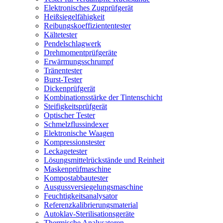
Elektronisches Zugprüfgerät
Heißsiegelfähigkeit
Reibungskoeffiziententester
Kältetester
Pendelschlagwerk
Drehmomentprüfgeräte
Erwärmungsschrumpf
Tränentester
Burst-Tester
Dickenprüfgerät
Kombinationsstärke der Tintenschicht
Steifigkeitsprüfgerät
Optischer Tester
Schmelzflussindexer
Elektronische Waagen
Kompressionstester
Leckagetester
Lösungsmittelrückstände und Reinheit
Maskenprüfmaschine
Kompostabbautester
Ausgussversiegelungsmaschine
Feuchtigkeitsanalysator
Referenzkalibrierungsmaterial
Autoklav-Sterilisationsgeräte
Thermische Analysatoren